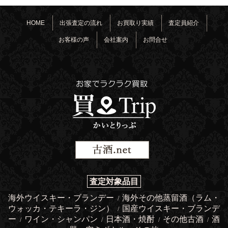
HOME
出張査定の流れ
お買取り実績
査定員紹介
お客様の声
会社案内
お問合せ
査定対象品目
海外ウイスキー・ブランデー
海外その他蒸留酒（ラム・
/
ウォッカ・テキーラ・ジン）
国産ウイスキー・ブランデ
/
ー
ワイン・シャンパン
日本酒・焼酎
その他古酒
酒
/
/
/
/