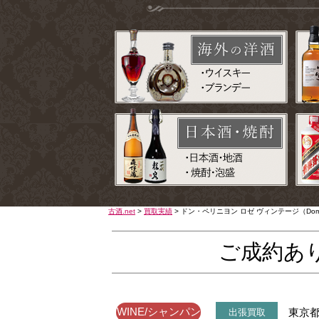
古酒.net
>
買取実績
>
ドン・ペリニヨン ロゼ ヴィンテージ（Dom Pé
ご成約あ
WINE/シャンパン
東京
出張買取