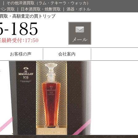
）
|
その他洋酒買取（ラム・テキーラ・ウォッカ）
パン買取
|
日本酒買取・焼酎買取
|
酒器・ボトル
酒買取・高額査定の買トリップ
お客様の声
会社案内