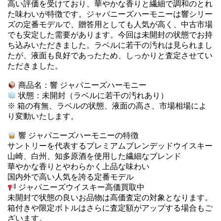
高い評価を受けており、華やかな香りと繊細で調和のとれ
た味わいが特徴です。ジャパニーズハーモニーは響シリー
ズの定番モデルで、贈答用としても人気が高く、中古市場
でも安定した需要があります。今回は未開封の状態でお持
ち込みいただきました。ラベルに若干の汚れは見られまし
たが、液面も良好であったため、しっかりと査定させてい
ただきました。
商品名：響 ジャパニーズハーモニー
状態：未開封（ラベルに若干の汚れあり）
※ 箱の有無、ラベルの状態、液面の高さ、市場相場によ
り変動いたします。
響 ジャパニーズハーモニーの特徴
サントリーを代表するプレミアムブレンデッドウイスキー
山崎、白州、知多原酒を使用した繊細なブレンド
華やかな香りとやわらかく上品な味わい
国内外で高い人気を誇る定番モデル
ジャパニーズウイスキー高価買取中
未開封で状態の良いお品物は高価査定の対象となります。
箱付きや限定ボトルはさらに査定額がアップする場合もご
ざいます。