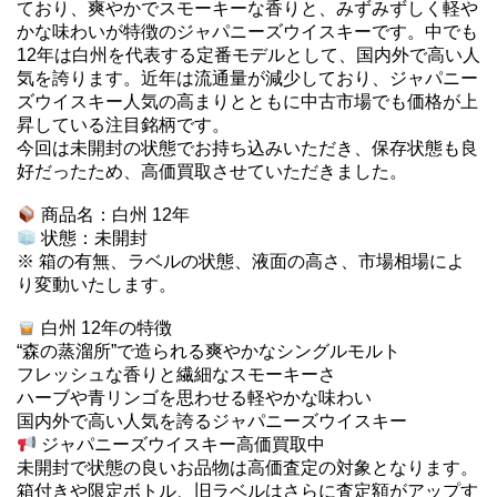
ており、爽やかでスモーキーな香りと、みずみずしく軽や
かな味わいが特徴のジャパニーズウイスキーです。中でも
12年は白州を代表する定番モデルとして、国内外で高い人
気を誇ります。近年は流通量が減少しており、ジャパニー
ズウイスキー人気の高まりとともに中古市場でも価格が上
昇している注目銘柄です。
今回は未開封の状態でお持ち込みいただき、保存状態も良
好だったため、高価買取させていただきました。
商品名：白州 12年
状態：未開封
※ 箱の有無、ラベルの状態、液面の高さ、市場相場によ
り変動いたします。
白州 12年の特徴
“森の蒸溜所”で造られる爽やかなシングルモルト
フレッシュな香りと繊細なスモーキーさ
ハーブや青リンゴを思わせる軽やかな味わい
国内外で高い人気を誇るジャパニーズウイスキー
ジャパニーズウイスキー高価買取中
未開封で状態の良いお品物は高価査定の対象となります。
箱付きや限定ボトル、旧ラベルはさらに査定額がアップす