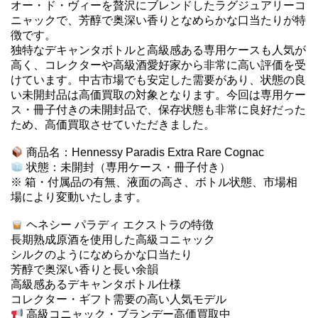
オー・ド・ヴィーを贅沢にブレンドしたラグジュアリーコ
ニャックで、芳醇で奥深い香りとなめらかな口当たりが特
徴です。
独特なデキャンタボトルと高級感ある専用ケースも人気が
高く、コレクターや高級酒愛好家から非常に高い評価を受
けています。中古市場でも安定した需要があり、状態の良
い未開封品は高価買取の対象となります。今回は専用ケー
ス・冊子付きの未開封品で、保存状態も非常に良好だった
ため、高価買取させていただきました。
商品名：Hennessy Paradis Extra Rare Cognac
状態：未開封（専用ケース・冊子付き）
※ 箱・付属品の有無、液面の高さ、ボトル状態、市場相
場により変動いたします。
ヘネシー パラディ エクストラの特徴
長期熟成原酒を使用した高級コニャック
シルクのようになめらかな口当たり
芳醇で奥深い香りと長い余韻
高級感あるデキャンタボトル仕様
コレクター・ギフト需要の高い人気モデル
高級コニャック・ブランデー高価買取中