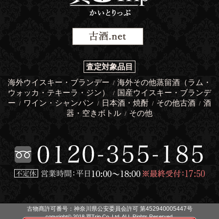
査定対象品目
海外ウイスキー・ブランデー
海外その他蒸留酒（ラム・
/
ウォッカ・テキーラ・ジン）
国産ウイスキー・ブランデ
/
ー
ワイン・シャンパン
日本酒・焼酎
その他古酒
酒
/
/
/
/
器・空きボトル
その他
/
古物商許可番号：神奈川県公安委員会許可 第452940005447号
copyright© 2018 買Trip Co.,Ltd. ALL Rights Reserved.