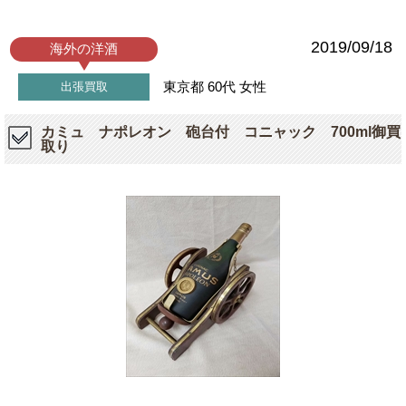
2019/09/18
海外の洋酒
東京都
60代
女性
出張買取
カミュ ナポレオン 砲台付 コニャック 700ml御買
取り