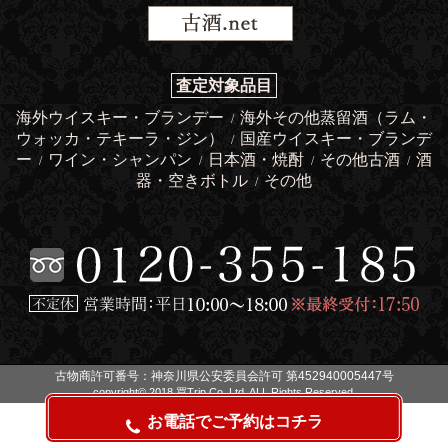
査定対象品目
海外ウイスキー・ブランデー
海外その他蒸留酒（ラム・
/
ウォッカ・テキーラ・ジン）
国産ウイスキー・ブランデ
/
ー
ワイン・シャンパン
日本酒・焼酎
その他古酒
酒
/
/
/
/
器・空きボトル
その他
/
古物商許可番号：神奈川県公安委員会許可 第452940005447号
copyright© 2018 買Trip Co.,Ltd. ALL Rights Reserved.
お電話でご予約はコチラ