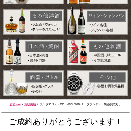
古酒.net
>
買取実績
>
クルボアジェ・XO 40％/700ml ブランデー 出張買取り。
ご成約ありがとうございます！