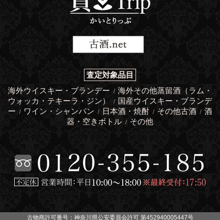
査定対象品目
海外ウイスキー・ブランデー
海外その他蒸留酒（ラム・
/
ウォッカ・テキーラ・ジン）
国産ウイスキー・ブランデ
/
ー
ワイン・シャンパン
日本酒・焼酎
その他古酒
酒
/
/
/
/
器・空きボトル
その他
/
古物商許可番号：神奈川県公安委員会許可 第452940005447号