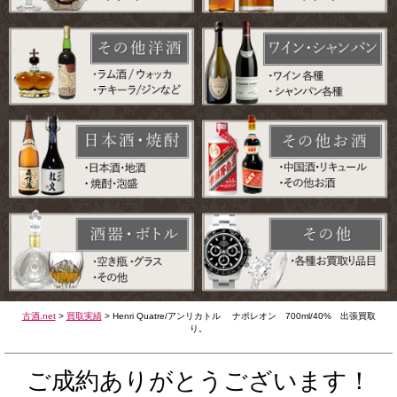
古酒.net
>
買取実績
>
Henri Quatre/アンリカトル ナポレオン 700ml/40% 出張買取
り。
ご成約ありがとうございます！