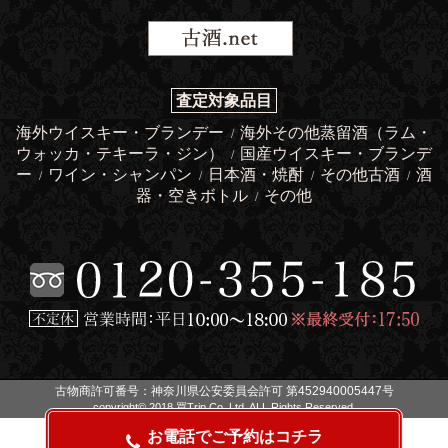
査定対象品目
海外ウイスキー・ブランデー
海外その他蒸留酒（ラム・
/
ウォッカ・テキーラ・ジン）
国産ウイスキー・ブランデ
/
ー
ワイン・シャンパン
日本酒・焼酎
その他古酒
酒
/
/
/
/
器・空きボトル
その他
/
古物商許可番号：神奈川県公安委員会許可 第452940005447号
copyright© 2018 買Trip Co.,Ltd. ALL Rights Reserved.
お電話でご予約はコチラ