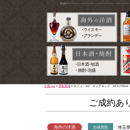
古酒.net
>
買取実績
>
カミュ・XO ロングネック 40％/700m
ご成約あ
海外の洋酒
埼玉
出張買取