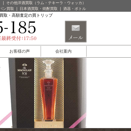
）
|
その他洋酒買取（ラム・テキーラ・ウォッカ）
パン買取
|
日本酒買取・焼酎買取
|
酒器・ボトル
酒買取・高額査定の買トリップ
お客様の声
会社案内