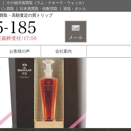
）
|
その他洋酒買取（ラム・テキーラ・ウォッカ）
パン買取
|
日本酒買取・焼酎買取
|
酒器・ボトル
酒買取・高額査定の買トリップ
お客様の声
会社案内