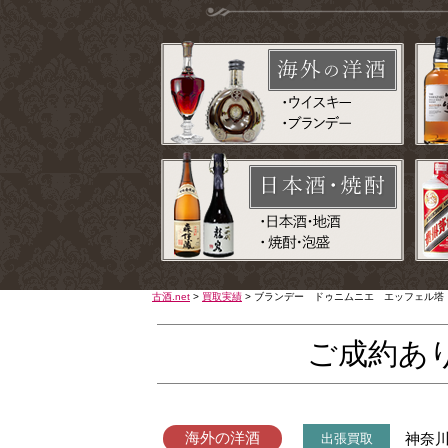
古酒.net
>
買取実績
>
ブランデー ドゥニムニエ エッフェル塔
ご成約あ
海外の洋酒
神奈
出張買取