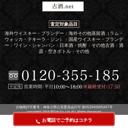
査定対象品目
海外ウイスキー・ブランデー
海外その他蒸留酒（ラム・
/
ウォッカ・テキーラ・ジン）
国産ウイスキー・ブランデ
/
ー
ワイン・シャンパン
日本酒・焼酎
その他古酒
酒
/
/
/
/
器・空きボトル
その他
/
古物商許可番号：神奈川県公安委員会許可 第452940005447号
copyright© 2018 買Trip Co.,Ltd. ALL Rights Reserved.
お電話でご予約はコチラ