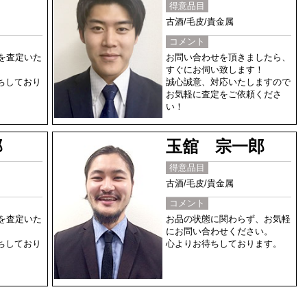
得意品目
古酒/毛皮/貴金属
コメント
品を査定いた
お問い合わせを頂きましたら、
すぐにお伺い致します！
ちしており
誠心誠意、対応いたしますので
お気軽に査定をご依頼くださ
い！
郎
玉舘 宗一郎
得意品目
古酒/毛皮/貴金属
コメント
品を査定いた
お品の状態に関わらず、お気軽
にお問い合わせください。
ちしており
心よりお待ちしております。