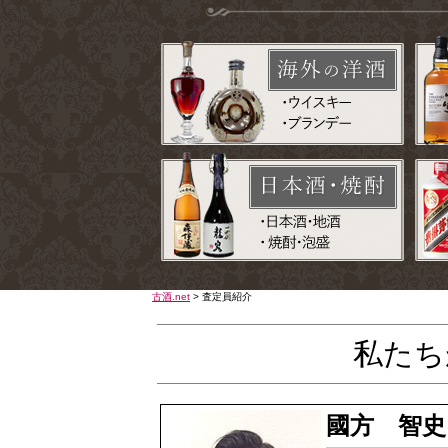
古酒.net
>
査定員紹介
私たち
國方 智史