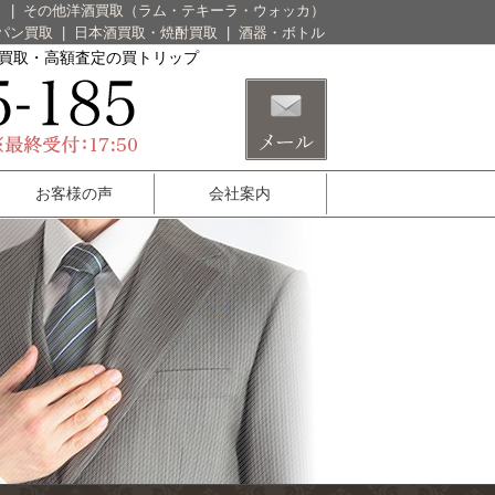
）
|
その他洋酒買取（ラム・テキーラ・ウォッカ）
パン買取
|
日本酒買取・焼酎買取
|
酒器・ボトル
酒買取・高額査定の買トリップ
お客様の声
会社案内