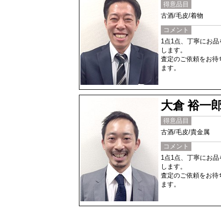
得意品目
古酒/毛皮/着物
コメント
1点1点、丁寧にお
します。
査定のご依頼をお待
ます。
大倉 裕一
得意品目
古酒/毛皮/貴金属
コメント
1点1点、丁寧にお
します。
査定のご依頼をお待
ます。