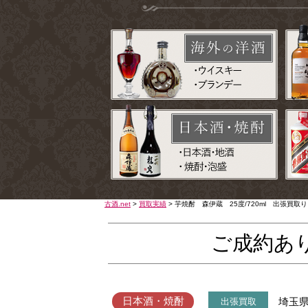
古酒.net
>
買取実績
>
芋焼酎 森伊蔵 25度/720ml 出張買取
ご成約あ
日本酒・焼酎
埼玉
出張買取