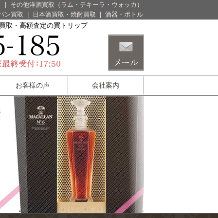
）
|
その他洋酒買取（ラム・テキーラ・ウォッカ）
パン買取
|
日本酒買取・焼酎買取
|
酒器・ボトル
酒買取・高額査定の買トリップ
お客様の声
会社案内