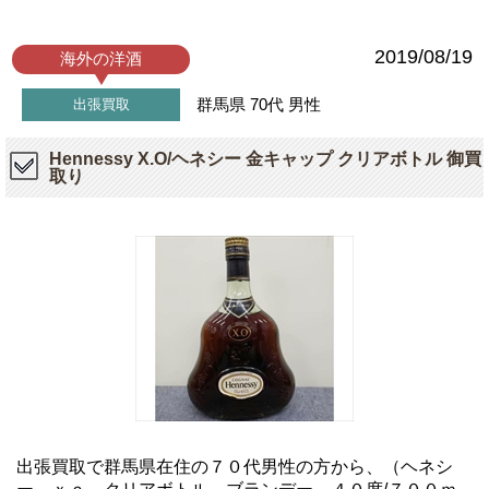
2019/08/19
海外の洋酒
群馬県
70代
男性
出張買取
Hennessy X.O/ヘネシー 金キャップ クリアボトル 御買
取り
出張買取で群馬県在住の７０代男性の方から、（ヘネシ