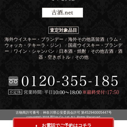
査定対象品目
海外ウイスキー・ブランデー
海外その他蒸留酒（ラム・
/
ウォッカ・テキーラ・ジン）
国産ウイスキー・ブランデ
/
ー
ワイン・シャンパン
日本酒・焼酎
その他古酒
酒
/
/
/
/
器・空きボトル
その他
/
古物商許可番号：神奈川県公安委員会許可 第452940005447号
copyright© 2018 買Trip Co.,Ltd. ALL Rights Reserved.
お電話でご予約はコチラ