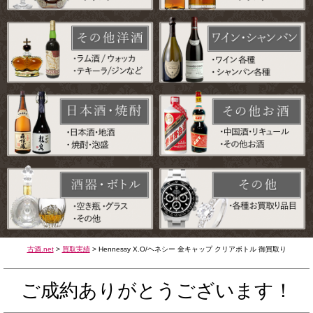
古酒.net
>
買取実績
>
Hennessy X.O/ヘネシー 金キャップ クリアボトル 御買取り
ご成約ありがとうございます！