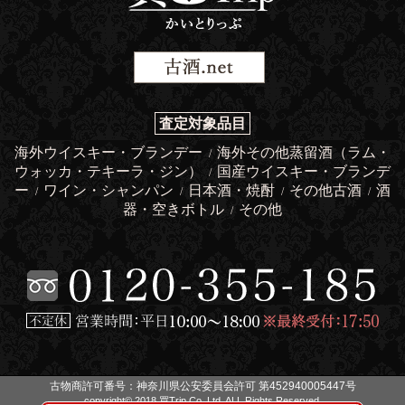
査定対象品目
海外ウイスキー・ブランデー
海外その他蒸留酒（ラム・
/
ウォッカ・テキーラ・ジン）
国産ウイスキー・ブランデ
/
ー
ワイン・シャンパン
日本酒・焼酎
その他古酒
酒
/
/
/
/
器・空きボトル
その他
/
古物商許可番号：神奈川県公安委員会許可 第452940005447号
copyright© 2018 買Trip Co.,Ltd. ALL Rights Reserved.