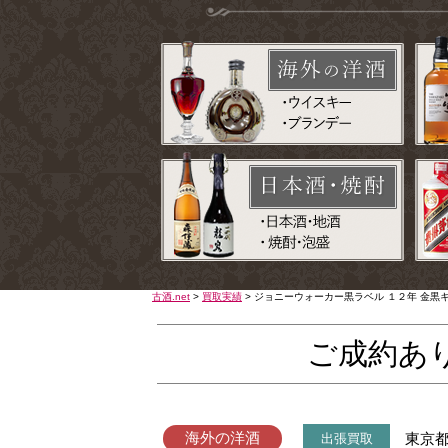
古酒.net
>
買取実績
>
ジョニーウォーカー黒ラベル １２年 金黒
ご成約あ
海外の洋酒
東京
出張買取