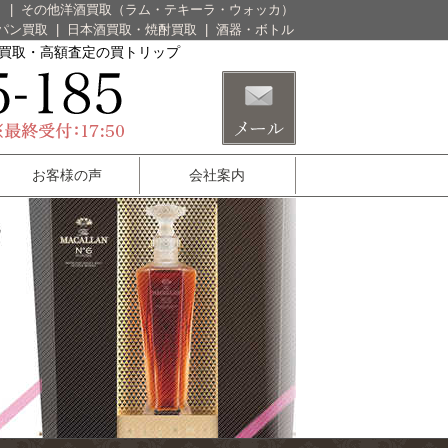
）
|
その他洋酒買取（ラム・テキーラ・ウォッカ）
パン買取
|
日本酒買取・焼酎買取
|
酒器・ボトル
酒買取・高額査定の買トリップ
お客様の声
会社案内