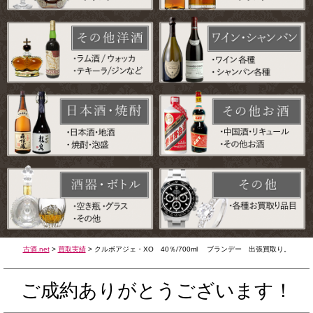
古酒.net
>
買取実績
>
クルボアジェ・XO 40％/700ml ブランデー 出張買取り。
ご成約ありがとうございます！