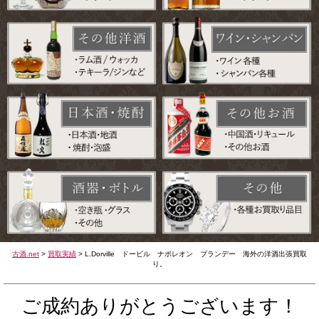
古酒.net
>
買取実績
>
L.Dorville ドービル ナポレオン ブランデー 海外の洋酒出張買取
り。
ご成約ありがとうございます！