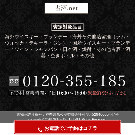
査定対象品目
海外ウイスキー・ブランデー
海外その他蒸留酒（ラム・
/
ウォッカ・テキーラ・ジン）
国産ウイスキー・ブランデ
/
ー
ワイン・シャンパン
日本酒・焼酎
その他古酒
酒
/
/
/
/
器・空きボトル
その他
/
古物商許可番号：神奈川県公安委員会許可 第452940005447号
copyright© 2018 買Trip Co.,Ltd. ALL Rights Reserved.
お電話でご予約はコチラ