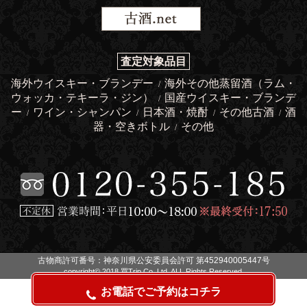
査定対象品目
海外ウイスキー・ブランデー
海外その他蒸留酒（ラム・
/
ウォッカ・テキーラ・ジン）
国産ウイスキー・ブランデ
/
ー
ワイン・シャンパン
日本酒・焼酎
その他古酒
酒
/
/
/
/
器・空きボトル
その他
/
古物商許可番号：神奈川県公安委員会許可 第452940005447号
copyright© 2018 買Trip Co.,Ltd. ALL Rights Reserved.
お電話でご予約はコチラ