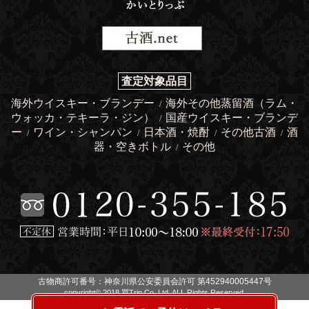
査定対象品目
海外ウイスキー・ブランデー
海外その他蒸留酒（ラム・
/
ウォッカ・テキーラ・ジン）
国産ウイスキー・ブランデ
/
ー
ワイン・シャンパン
日本酒・焼酎
その他古酒
酒
/
/
/
/
器・空きボトル
その他
/
古物商許可番号：神奈川県公安委員会許可 第452940005447号
copyright© 2018 買Trip Co.,Ltd. ALL Rights Reserved.