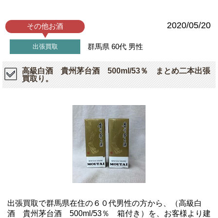
2020/05/20
その他お酒
群馬県
60代
男性
出張買取
高級白酒 貴州茅台酒 500ml/53％ まとめ二本出張
買取り。
出張買取で群馬県在住の６０代男性の方から、（高級白
酒 貴州茅台酒 500ml/53％ 箱付き）を、お客様より建