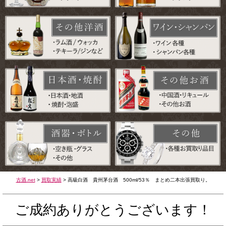
古酒.net
>
買取実績
>
高級白酒 貴州茅台酒 500ml/53％ まとめ二本出張買取り。
ご成約ありがとうございます！