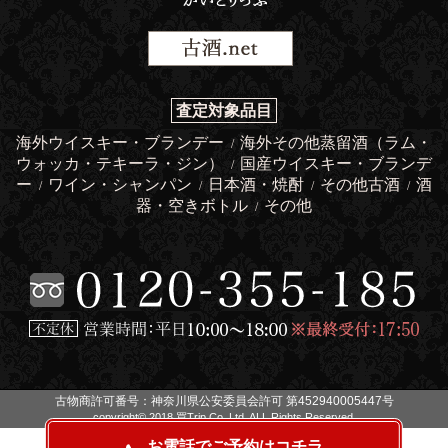
査定対象品目
海外ウイスキー・ブランデー
海外その他蒸留酒（ラム・
/
ウォッカ・テキーラ・ジン）
国産ウイスキー・ブランデ
/
ー
ワイン・シャンパン
日本酒・焼酎
その他古酒
酒
/
/
/
/
器・空きボトル
その他
/
古物商許可番号：神奈川県公安委員会許可 第452940005447号
copyright© 2018 買Trip Co.,Ltd. ALL Rights Reserved.
お電話でご予約はコチラ