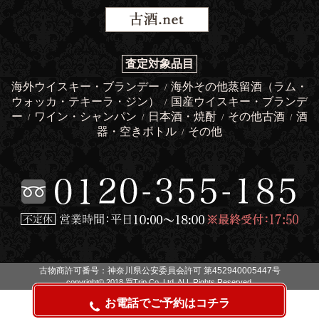
査定対象品目
海外ウイスキー・ブランデー
海外その他蒸留酒（ラム・
/
ウォッカ・テキーラ・ジン）
国産ウイスキー・ブランデ
/
ー
ワイン・シャンパン
日本酒・焼酎
その他古酒
酒
/
/
/
/
器・空きボトル
その他
/
古物商許可番号：神奈川県公安委員会許可 第452940005447号
copyright© 2018 買Trip Co.,Ltd. ALL Rights Reserved.
お電話でご予約はコチラ