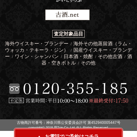
査定対象品目
海外ウイスキー・ブランデー
海外その他蒸留酒（ラム・
/
ウォッカ・テキーラ・ジン）
国産ウイスキー・ブランデ
/
ー
ワイン・シャンパン
日本酒・焼酎
その他古酒
酒
/
/
/
/
器・空きボトル
その他
/
古物商許可番号：神奈川県公安委員会許可 第452940005447号
copyright© 2018 買Trip Co.,Ltd. ALL Rights Reserved.
お電話でご予約はコチラ