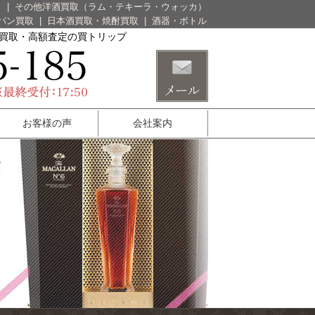
）
|
その他洋酒買取（ラム・テキーラ・ウォッカ）
パン買取
|
日本酒買取・焼酎買取
|
酒器・ボトル
酒買取・高額査定の買トリップ
お客様の声
会社案内