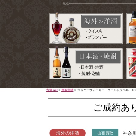
古酒.net
>
買取実績
>
ジョニーウォーカー ゴールドラベル 18年 
ご成約あ
海外の洋酒
神奈
出張買取