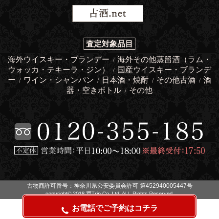
査定対象品目
海外ウイスキー・ブランデー
海外その他蒸留酒（ラム・
/
ウォッカ・テキーラ・ジン）
国産ウイスキー・ブランデ
/
ー
ワイン・シャンパン
日本酒・焼酎
その他古酒
酒
/
/
/
/
器・空きボトル
その他
/
古物商許可番号：神奈川県公安委員会許可 第452940005447号
copyright© 2018 買Trip Co.,Ltd. ALL Rights Reserved.
お電話でご予約はコチラ