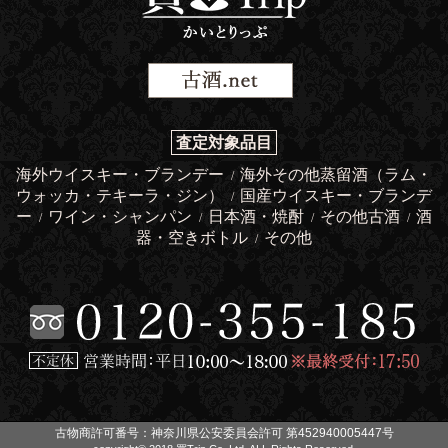
査定対象品目
海外ウイスキー・ブランデー
海外その他蒸留酒（ラム・
/
ウォッカ・テキーラ・ジン）
国産ウイスキー・ブランデ
/
ー
ワイン・シャンパン
日本酒・焼酎
その他古酒
酒
/
/
/
/
器・空きボトル
その他
/
古物商許可番号：神奈川県公安委員会許可 第452940005447号