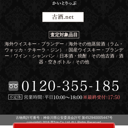
査定対象品目
海外ウイスキー・ブランデー
海外その他蒸留酒（ラム・
/
ウォッカ・テキーラ・ジン）
国産ウイスキー・ブランデ
/
ー
ワイン・シャンパン
日本酒・焼酎
その他古酒
酒
/
/
/
/
器・空きボトル
その他
/
古物商許可番号：神奈川県公安委員会許可 第452940005447号
copyright© 2018 買Trip Co.,Ltd. ALL Rights Reserved.