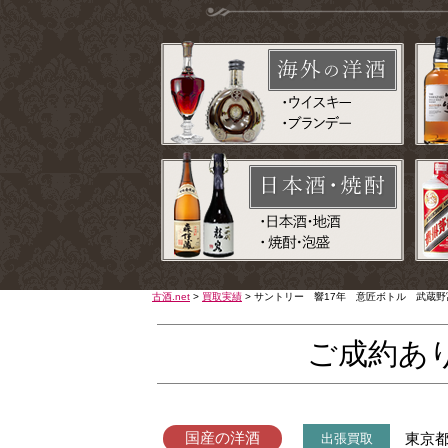
古酒.net
>
買取実績
>
サントリー 響17年 意匠ボトル 武蔵野富
ご成約あ
国産の洋酒
東京
出張買取