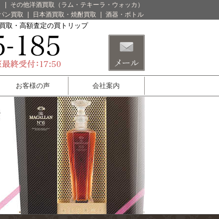
）
|
その他洋酒買取（ラム・テキーラ・ウォッカ）
パン買取
|
日本酒買取・焼酎買取
|
酒器・ボトル
酒買取・高額査定の買トリップ
お客様の声
会社案内