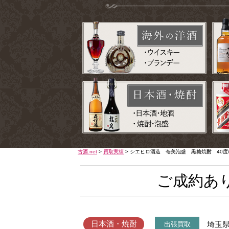
古酒.net
>
買取実績
>
シエヒロ酒造 奄美泡盛 黒糖焼酎 40度/
ご成約あ
日本酒・焼酎
埼玉
出張買取