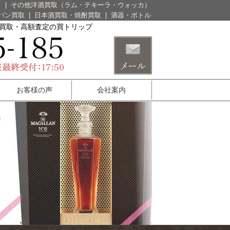
）
|
その他洋酒買取（ラム・テキーラ・ウォッカ）
パン買取
|
日本酒買取・焼酎買取
|
酒器・ボトル
酒買取・高額査定の買トリップ
お客様の声
会社案内