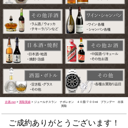
古酒.net
>
買取実績
>
ジュールチスラン ナポレオン ４０度/７００ml ブランデー 出張
買取
ご成約ありがとうございます！