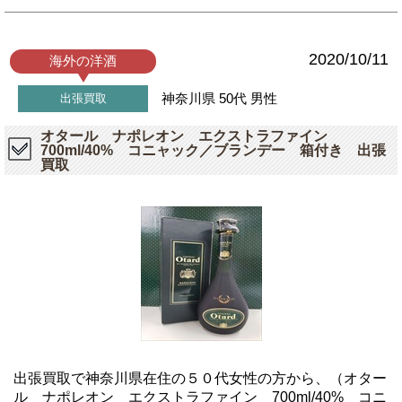
2020/10/11
海外の洋酒
神奈川県
50代
男性
出張買取
オタール ナポレオン エクストラファイン
700ml/40% コニャック／ブランデー 箱付き 出張
買取
出張買取で神奈川県在住の５０代女性の方から、（オター
ル ナポレオン エクストラファイン 700ml/40% コニ