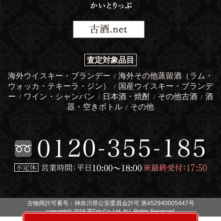
査定対象品目
海外ウイスキー・ブランデー
海外その他蒸留酒（ラム・
/
ウォッカ・テキーラ・ジン）
国産ウイスキー・ブランデ
/
ー
ワイン・シャンパン
日本酒・焼酎
その他古酒
酒
/
/
/
/
器・空きボトル
その他
/
古物商許可番号：神奈川県公安委員会許可 第452940005447号
copyright© 2018 買Trip Co.,Ltd. ALL Rights Reserved.