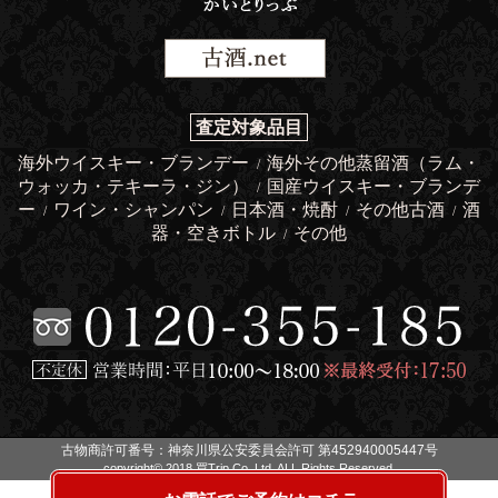
査定対象品目
海外ウイスキー・ブランデー
海外その他蒸留酒（ラム・
/
ウォッカ・テキーラ・ジン）
国産ウイスキー・ブランデ
/
ー
ワイン・シャンパン
日本酒・焼酎
その他古酒
酒
/
/
/
/
器・空きボトル
その他
/
古物商許可番号：神奈川県公安委員会許可 第452940005447号
copyright© 2018 買Trip Co.,Ltd. ALL Rights Reserved.