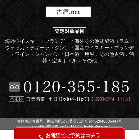
査定対象品目
海外ウイスキー・ブランデー
海外その他蒸留酒（ラム・
/
ウォッカ・テキーラ・ジン）
国産ウイスキー・ブランデ
/
ー
ワイン・シャンパン
日本酒・焼酎
その他古酒
酒
/
/
/
/
器・空きボトル
その他
/
古物商許可番号：神奈川県公安委員会許可 第452940005447号
copyright© 2018 買Trip Co.,Ltd. ALL Rights Reserved.
お電話でご予約はコチラ