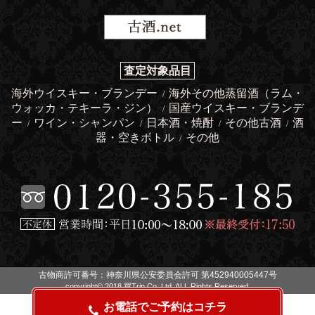
査定対象品目
海外ウイスキー・ブランデー
海外その他蒸留酒（ラム・
/
ウォッカ・テキーラ・ジン）
国産ウイスキー・ブランデ
/
ー
ワイン・シャンパン
日本酒・焼酎
その他古酒
酒
/
/
/
/
器・空きボトル
その他
/
古物商許可番号：神奈川県公安委員会許可 第452940005447号
copyright© 2018 買Trip Co.,Ltd. ALL Rights Reserved.
お電話でご予約はコチラ