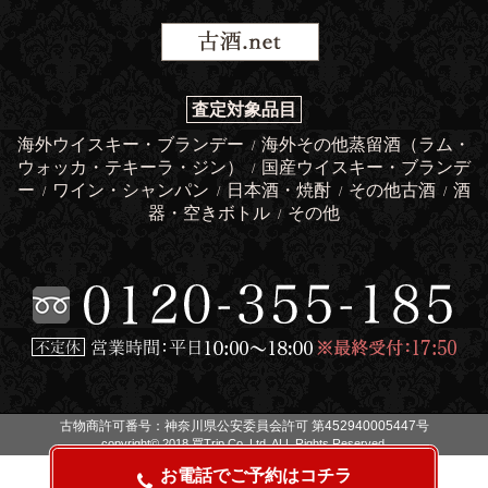
査定対象品目
海外ウイスキー・ブランデー
海外その他蒸留酒（ラム・
/
ウォッカ・テキーラ・ジン）
国産ウイスキー・ブランデ
/
ー
ワイン・シャンパン
日本酒・焼酎
その他古酒
酒
/
/
/
/
器・空きボトル
その他
/
古物商許可番号：神奈川県公安委員会許可 第452940005447号
copyright© 2018 買Trip Co.,Ltd. ALL Rights Reserved.
お電話でご予約はコチラ