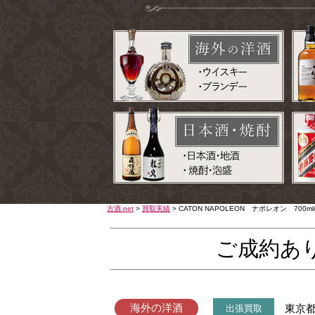
古酒.net
>
買取実績
>
CATON NAPOLEON ナポレオン 70
ご成約あ
海外の洋酒
東京
出張買取