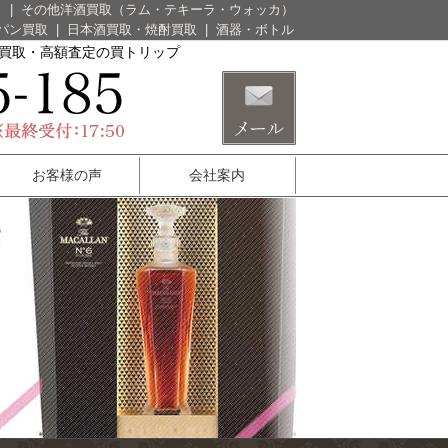
）
|
その他洋酒買取（ラム・テキーラ・ウォッカ）
パン買取
|
日本酒買取・焼酎買取
|
酒器・ボトル
酒買取・高額査定の買トリップ
お客様の声
会社案内