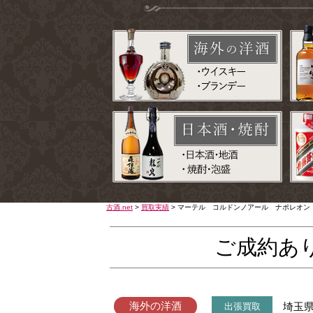
古酒.net
>
買取実績
>
マーテル コルドンノアール ナポレオン 
ご成約あ
海外の洋酒
埼玉
出張買取