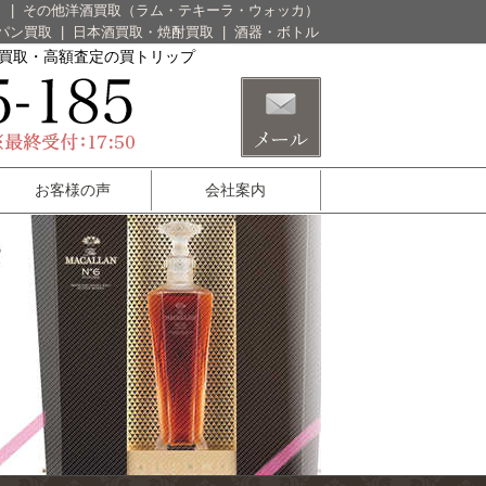
）
|
その他洋酒買取（ラム・テキーラ・ウォッカ）
パン買取
|
日本酒買取・焼酎買取
|
酒器・ボトル
酒買取・高額査定の買トリップ
お客様の声
会社案内