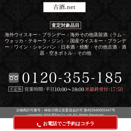
査定対象品目
海外ウイスキー・ブランデー
海外その他蒸留酒（ラム・
/
ウォッカ・テキーラ・ジン）
国産ウイスキー・ブランデ
/
ー
ワイン・シャンパン
日本酒・焼酎
その他古酒
酒
/
/
/
/
器・空きボトル
その他
/
古物商許可番号：神奈川県公安委員会許可 第452940005447号
copyright© 2018 買Trip Co.,Ltd. ALL Rights Reserved.
お電話でご予約はコチラ