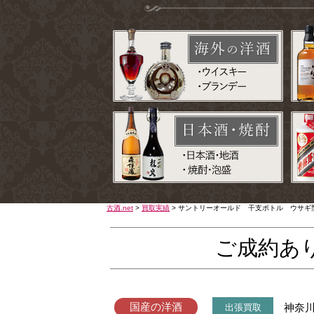
古酒.net
>
買取実績
>
サントリーオールド 干支ボトル ウサギ
ご成約あ
国産の洋酒
神奈
出張買取