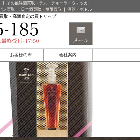
）
|
その他洋酒買取（ラム・テキーラ・ウォッカ）
パン買取
|
日本酒買取・焼酎買取
|
酒器・ボトル
酒買取・高額査定の買トリップ
お客様の声
会社案内