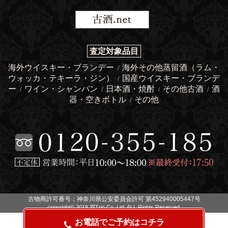
査定対象品目
海外ウイスキー・ブランデー
海外その他蒸留酒（ラム・
/
ウォッカ・テキーラ・ジン）
国産ウイスキー・ブランデ
/
ー
ワイン・シャンパン
日本酒・焼酎
その他古酒
酒
/
/
/
/
器・空きボトル
その他
/
古物商許可番号：神奈川県公安委員会許可 第452940005447号
copyright© 2018 買Trip Co.,Ltd. ALL Rights Reserved.
お電話でご予約はコチラ