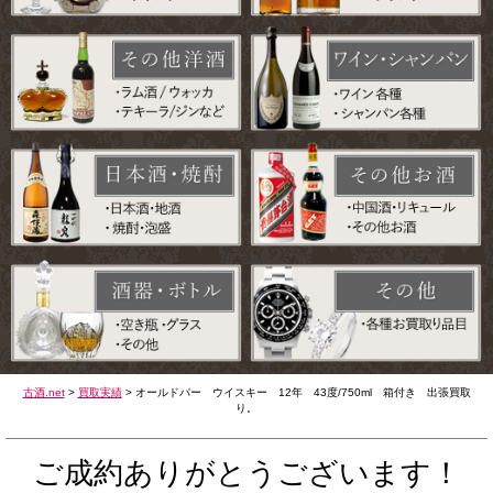
古酒.net
>
買取実績
>
オールドパー ウイスキー 12年 43度/750ml 箱付き 出張買取
り。
ご成約ありがとうございます！