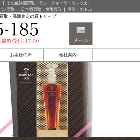
）
|
その他洋酒買取（ラム・テキーラ・ウォッカ）
パン買取
|
日本酒買取・焼酎買取
|
酒器・ボトル
酒買取・高額査定の買トリップ
お客様の声
会社案内