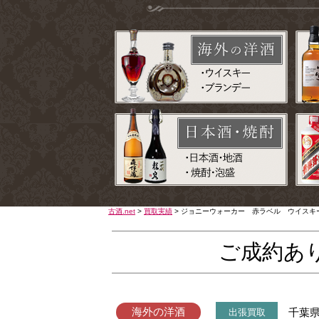
古酒.net
>
買取実績
>
ジョニーウォーカー 赤ラベル ウイスキ
ご成約あ
海外の洋酒
千葉
出張買取