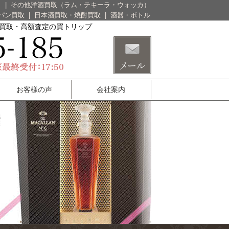
）
|
その他洋酒買取（ラム・テキーラ・ウォッカ）
パン買取
|
日本酒買取・焼酎買取
|
酒器・ボトル
酒買取・高額査定の買トリップ
お客様の声
会社案内