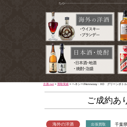
古酒.net
>
買取実績
>
ヘネシー/Hennessy・XO グリーン
ご成約あ
海外の洋酒
千葉
出張買取