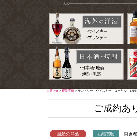
古酒.net
>
買取実績
>
サントリー ウイスキー ローヤル SRラベ
ご成約あ
国産の洋酒
東京
出張買取