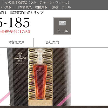
）
|
その他洋酒買取（ラム・テキーラ・ウォッカ）
パン買取
|
日本酒買取・焼酎買取
|
酒器・ボトル
酒買取・高額査定の買トリップ
お客様の声
会社案内