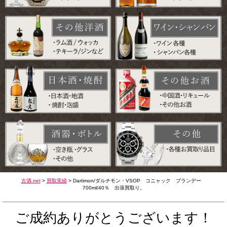
古酒.net
>
買取実績
>
Dartimon/ダルチモン・VSOP コニャック ブランデー
700ml/40％ 出張買取り。
ご成約ありがとうございます！