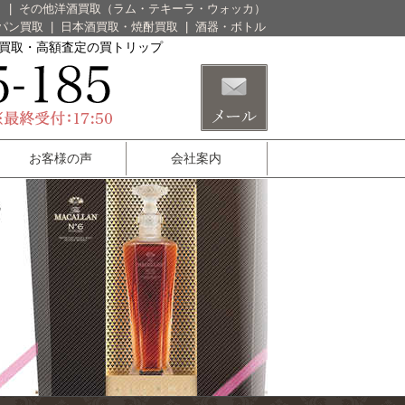
）
|
その他洋酒買取（ラム・テキーラ・ウォッカ）
パン買取
|
日本酒買取・焼酎買取
|
酒器・ボトル
酒買取・高額査定の買トリップ
お客様の声
会社案内