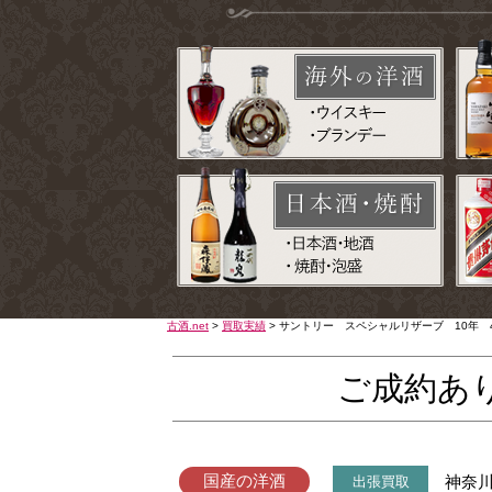
古酒.net
>
買取実績
>
サントリー スペシャルリザーブ 10年 4
ご成約あ
国産の洋酒
神奈
出張買取